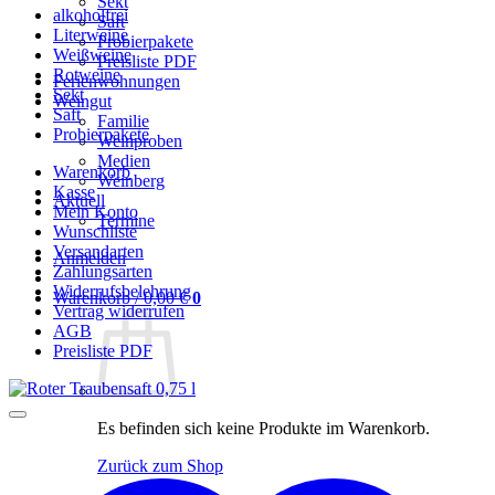
Sekt
alkoholfrei
Saft
Literweine
Probierpakete
Weißweine
Preisliste PDF
Rotweine
Ferienwohnungen
Sekt
Weingut
Saft
Familie
Probierpakete
Weinproben
Medien
Warenkorb
Weinberg
Kasse
Aktuell
Mein Konto
Termine
Wunschliste
Versandarten
Anmelden
Zahlungsarten
Widerrufsbelehrung
Warenkorb /
0,00
€
0
Vertrag widerrufen
AGB
Preisliste PDF
Es befinden sich keine Produkte im Warenkorb.
Zurück zum Shop