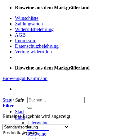
Zum
Bioweine aus dem Markgräflerland
Inhalt
Wunschliste
springen
Zahlungsarten
Widerrufsbelehrung
AGB
Impressum
Datenschutzbelehrung
Vertrag widerrufen
Bioweine aus dem Markgräflerland
Bioweingut Kaufmann
Suchen
Start
/
Saft
nach:
Filter
Start
Einzelnes Ergebnis wird angezeigt
Shop
Literweine
Weißweine
Produktkategorien
Rotweine