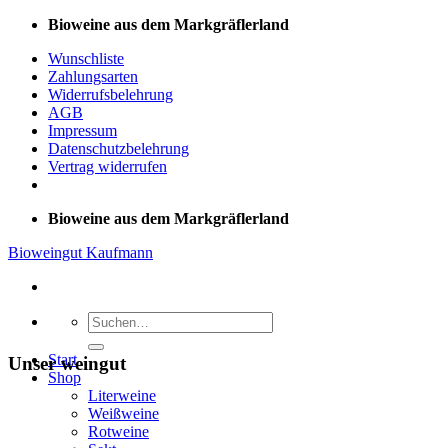
Zum
Bioweine aus dem Markgräflerland
Inhalt
Wunschliste
springen
Zahlungsarten
Widerrufsbelehrung
AGB
Impressum
Datenschutzbelehrung
Vertrag widerrufen
Bioweine aus dem Markgräflerland
Bioweingut Kaufmann
Suchen
nach:
Start
Unser weingut
Shop
Literweine
Weißweine
Rotweine