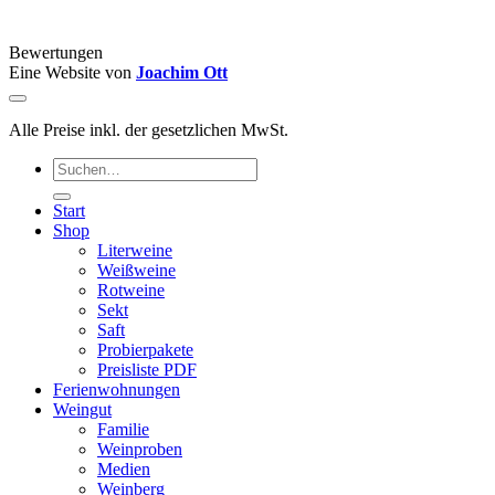
Bewertungen
Eine Website von
Joachim Ott
Alle Preise inkl. der gesetzlichen MwSt.
Suchen
nach:
Start
Shop
Literweine
Weißweine
Rotweine
Sekt
Saft
Probierpakete
Preisliste PDF
Ferienwohnungen
Weingut
Familie
Weinproben
Medien
Weinberg