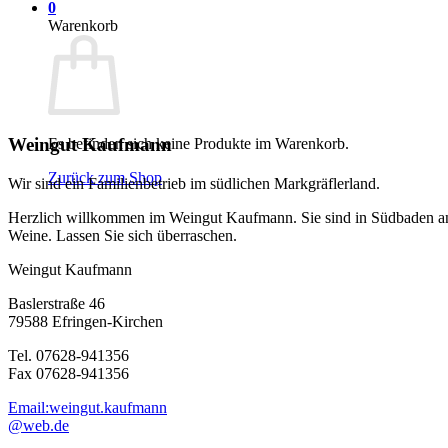
0
Warenkorb
Weingut Kaufmann
Es befinden sich keine Produkte im Warenkorb.
Zurück zum Shop
Wir sind ein Familienbetrieb im südlichen Markgräflerland.
Herzlich willkommen im Weingut Kaufmann. Sie sind in Südbaden an
Weine. Lassen Sie sich überraschen.
Weingut Kaufmann
Baslerstraße 46
79588 Efringen-Kirchen
Tel. 07628-941356
Fax 07628-941356
Email:weingut.kaufmann
@web.de