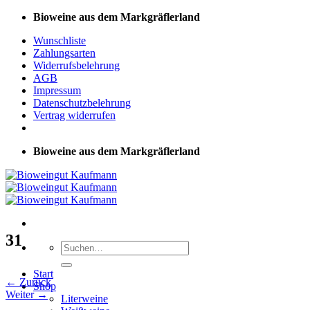
Zum
Bioweine aus dem Markgräflerland
Inhalt
Wunschliste
springen
Zahlungsarten
Widerrufsbelehrung
AGB
Impressum
Datenschutzbelehrung
Vertrag widerrufen
Bioweine aus dem Markgräflerland
31
Suchen
nach:
Start
←
Zurück
Shop
Weiter
→
Literweine