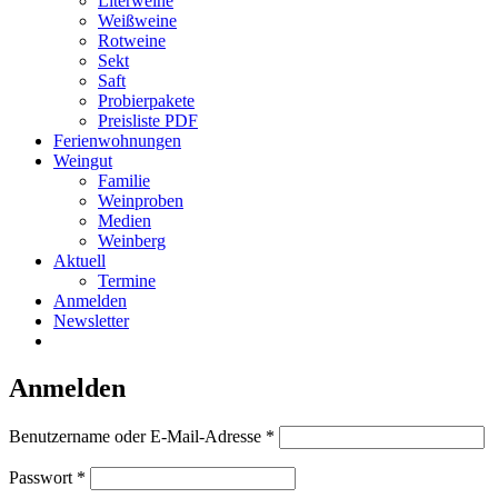
Literweine
Weißweine
Rotweine
Sekt
Saft
Probierpakete
Preisliste PDF
Ferienwohnungen
Weingut
Familie
Weinproben
Medien
Weinberg
Aktuell
Termine
Anmelden
Newsletter
Anmelden
Erforderlich
Benutzername oder E-Mail-Adresse
*
Erforderlich
Passwort
*