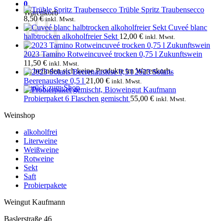
0
Trüble Spritz Traubensecco
Warenkorb
8,50
€
inkl. Mwst.
Cuveé blanc
halbtrocken alkoholfreier Sekt
12,00
€
inkl. Mwst.
2023 Tamino Rotweincuveé trocken 0,75 l Zukunftswein
11,50
€
inkl. Mwst.
Es befinden sich keine Produkte im Warenkorb.
2023 Solaris
Beerenauslese 0,5 l
21,00
€
inkl. Mwst.
Zurück zum Shop
Probierpaket 6 Flaschen gemischt
55,00
€
inkl. Mwst.
Weinshop
alkoholfrei
Literweine
Weißweine
Rotweine
Sekt
Saft
Probierpakete
Weingut Kaufmann
Baslerstraße 46