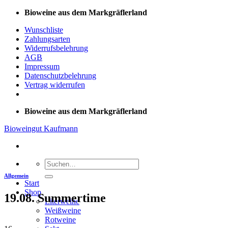
Zum
Bioweine aus dem Markgräflerland
Inhalt
Wunschliste
springen
Zahlungsarten
Widerrufsbelehrung
AGB
Impressum
Datenschutzbelehrung
Vertrag widerrufen
Bioweine aus dem Markgräflerland
Bioweingut Kaufmann
Suchen
nach:
Allgemein
Start
Shop
19.08. Summertime
Literweine
Weißweine
Rotweine