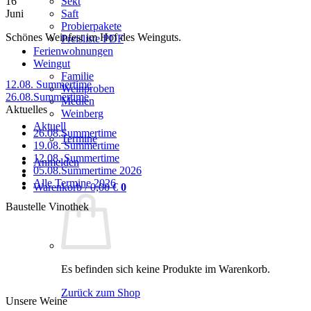
16
Sekt
Juni
Saft
Probierpakete
Schönes Weinfest im Hof des Weinguts.
Preisliste PDF
Ferienwohnungen
Weingut
Familie
12.08. Summertime
Weinproben
26.08.Summertime
Medien
Aktuelles
Weinberg
Aktuell
Keine
26.08.Summertime
Termine
Kommentare
Keine
19.08. Summertime
zu
Kommentare
Keine
12.08. Summertime
Anmelden
26.08.Summertime
zu
Kommentare
Keine
05.08.Summertime 2026
19.08.
zu
Keine
Kommentare
Alle Termine 2026
Warenkorb /
0,00
€
0
Summertime
12.08.
zu
Kommentare
Baustelle Vinothek
zu
Summertime
05.08.Summertime
Alle
2026
Termine
2026
Es befinden sich keine Produkte im Warenkorb.
Zurück zum Shop
Unsere Weine